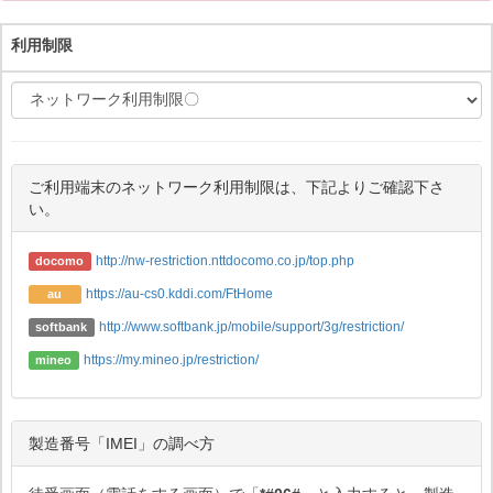
利用制限
ご利用端末のネットワーク利用制限は、下記よりご確認下さ
い。
http://nw-restriction.nttdocomo.co.jp/top.php
docomo
https://au-cs0.kddi.com/FtHome
au
http://www.softbank.jp/mobile/support/3g/restriction/
softbank
https://my.mineo.jp/restriction/
mineo
製造番号「IMEI」の調べ方