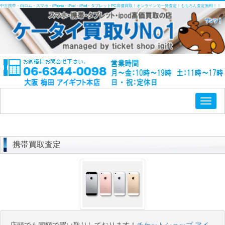
中古携帯・白ロム・スマホ・iPhone・iPad・iPod・タブレットPC高価買取！オンラインで一発査定！もちろん査定無料！！
Toggl
naviga
携帯買取査定