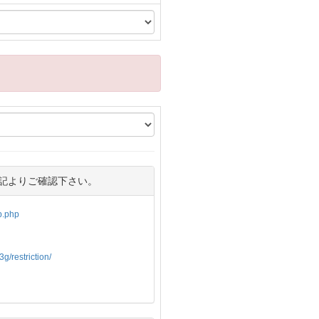
記よりご確認下さい。
op.php
g/restriction/