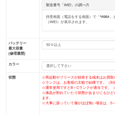
製造番号「IMEI」の調べ方
待受画面（電話をする画面）で「
*#06#
」
（IMEI）が表示されます。
バッテリー
最大容量
(修理履歴)
カラー
状態
☆再起動やフリーズが頻発する端末はお買取
☆ランクは、お客様の主観で結構です。（到
☆通常使用ですとB～Cランクが適当です。（
☆液晶が割れていたり状態があまりにもひど
ます。
☆大事に扱っていて傷がほぼ無い場合は、S