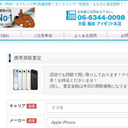
Pad・iPod・タブレットPC高価買取！オンラインで一発査定！もちろん査定無料！！
の流れ
ご注意事項
よくある質問
お
携帯買取査定
店頭でも同額で買い取りしております！
チ
非！お持込くださいませ！
(但し、査定金額は本日の買取価格になりま
キャリア
必須
メーカー
必須