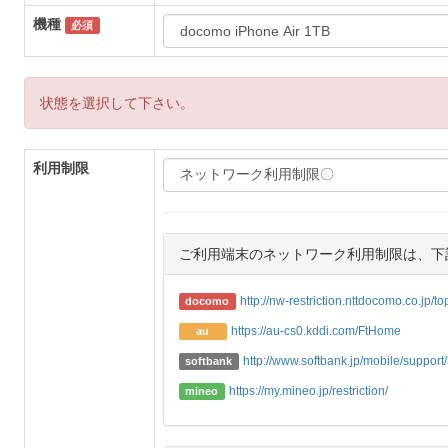
機種
必須
状態を選択して下さい。
利用制限
ご利用端末のネットワーク利用制限は、下
http://nw-restriction.nttdocomo.co.jp/t
docomo
https://au-cs0.kddi.com/FtHome
au
http://www.softbank.jp/mobile/support/3
softbank
https://my.mineo.jp/restriction/
mineo