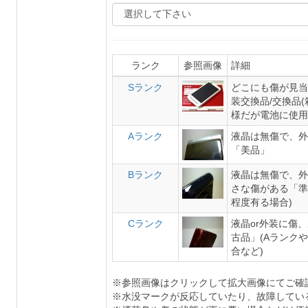
ランク
参照画像
詳細
Sランク
どこにも傷が見当
装交換品/交換品
様だが電池に使用
Aランク
液晶は無傷で、外
「美品」
Bランク
液晶は無傷で、外
さな傷がある「準
程度有る場合)
Cランク
液晶or外装に傷
古品」(Aランク
合など)
※参照画像はクリックして拡大画像にてご確
※水没マークが反応していたり、故障してい