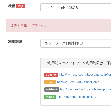
機種
必須
状態を選択して下さい。
利用制限
ご利用端末のネットワーク利用制限は、下
http://nw-restriction.nttdocomo.co.jp/t
docomo
https://au-cs0.kddi.com/FtHome
au
http://www.softbank.jp/mobile/support/3
softbank
https://my.mineo.jp/restriction/
mineo