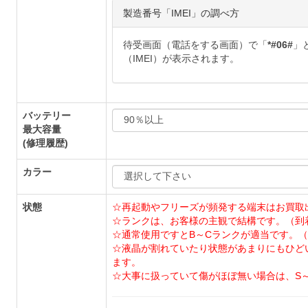
製造番号「IMEI」の調べ方
待受画面（電話をする画面）で「
*#06#
」
（IMEI）が表示されます。
バッテリー
最大容量
(修理履歴)
カラー
状態
☆再起動やフリーズが頻発する端末はお買取
☆ランクは、お客様の主観で結構です。（到
☆通常使用ですとB～Cランクが適当です。（
☆液晶が割れていたり状態があまりにもひど
ます。
☆大事に扱っていて傷がほぼ無い場合は、S