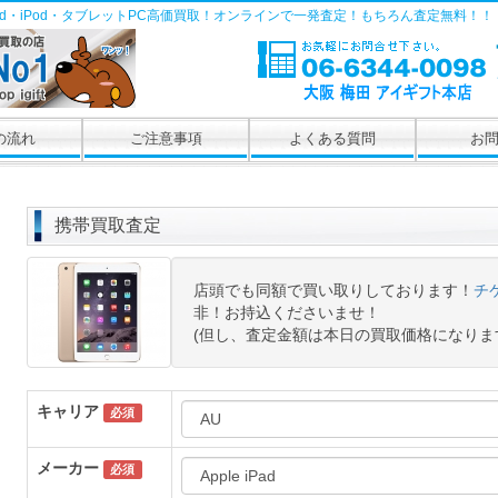
Pad・iPod・タブレットPC高価買取！オンラインで一発査定！もちろん査定無料！！
の流れ
ご注意事項
よくある質問
お
携帯買取査定
店頭でも同額で買い取りしております！
チ
非！お持込くださいませ！
(但し、査定金額は本日の買取価格になりま
キャリア
必須
メーカー
必須