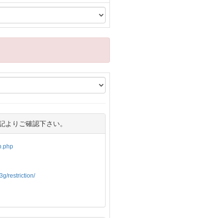
記よりご確認下さい。
op.php
g/restriction/