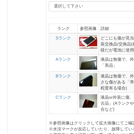
ランク
参照画像
詳細
Sランク
どこにも傷が見当
装交換品/交換品
様だが電池に使用
Aランク
液晶は無傷で、外
「美品」
Bランク
液晶は無傷で、外
さな傷がある「準
程度有る場合)
Cランク
液晶or外装に傷
古品」(Aランク
合など)
※参照画像はクリックして拡大画像にてご確
※水没マークが反応していたり、故障してい