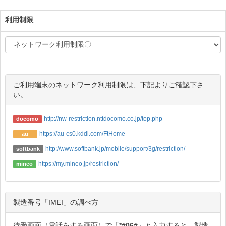
利用制限
ご利用端末のネットワーク利用制限は、下記よりご確認下さ
い。
http://nw-restriction.nttdocomo.co.jp/top.php
docomo
https://au-cs0.kddi.com/FtHome
au
http://www.softbank.jp/mobile/support/3g/restriction/
softbank
https://my.mineo.jp/restriction/
mineo
製造番号「IMEI」の調べ方
待受画面（電話をする画面）で「
*#06#
」と入力すると、製造