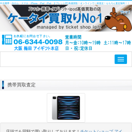
中古携帯・白ロム・スマホ・iPhone・iPad・iPod・タブレットPC高価買取！オンラインで一発査定！もちろん査定無料！！
Toggl
naviga
携帯買取査定
店頭でも同額で買い取りしております！
チケットショップ アイ