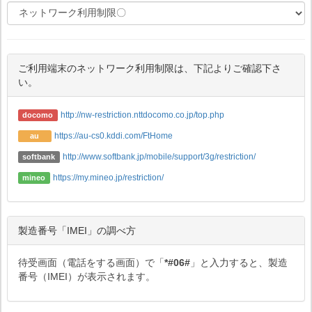
ご利用端末のネットワーク利用制限は、下記よりご確認下さ
い。
http://nw-restriction.nttdocomo.co.jp/top.php
docomo
https://au-cs0.kddi.com/FtHome
au
http://www.softbank.jp/mobile/support/3g/restriction/
softbank
https://my.mineo.jp/restriction/
mineo
製造番号「IMEI」の調べ方
待受画面（電話をする画面）で「
*#06#
」と入力すると、製造
番号（IMEI）が表示されます。