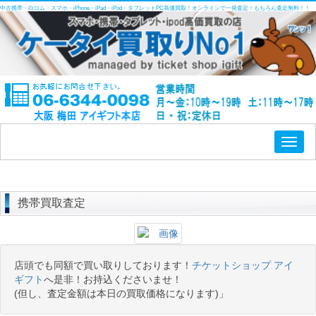
中古携帯・白ロム・スマホ・iPhone・iPad・iPod・タブレットPC高価買取！オンラインで一発査定！もちろん査定無料！！
Toggl
naviga
携帯買取査定
店頭でも同額で買い取りしております！
チケットショップ アイ
ギフト
へ是非！お持込くださいませ！
(但し、査定金額は本日の買取価格になります)」