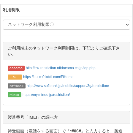
利用制限
ご利用端末のネットワーク利用制限は、下記よりご確認下さ
い。
http://nw-restriction.nttdocomo.co.jp/top.php
docomo
https://au-cs0.kddi.com/FtHome
au
http://www.softbank.jp/mobile/support/3g/restriction/
softbank
https://my.mineo.jp/restriction/
mineo
製造番号「IMEI」の調べ方
待受画面（電話をする画面）で「
*#06#
」と入力すると、製造