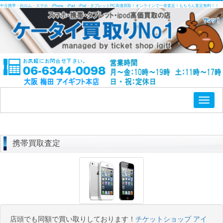
中古携帯・白ロム・スマホ・iPhone・iPad・iPod・タブレットPC高価買取！オンラインで一発査定！もちろん査定無料！！
Toggl
naviga
携帯買取査定
店頭でも同額で買い取りしております！
チケットショップ アイ