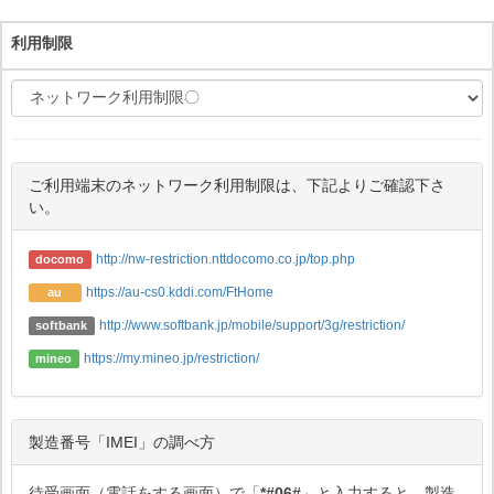
利用制限
ご利用端末のネットワーク利用制限は、下記よりご確認下さ
い。
http://nw-restriction.nttdocomo.co.jp/top.php
docomo
https://au-cs0.kddi.com/FtHome
au
http://www.softbank.jp/mobile/support/3g/restriction/
softbank
https://my.mineo.jp/restriction/
mineo
製造番号「IMEI」の調べ方
待受画面（電話をする画面）で「
*#06#
」と入力すると、製造