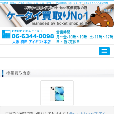
中古携帯・白ロム・スマホ・iPhone・iPad・iPod・タブレットPC高価買取！オンラインで一発査定！もちろん査定無料！！
Toggl
naviga
携帯買取査定
店頭でも同額で買い取りしております！
チケットショップ アイ