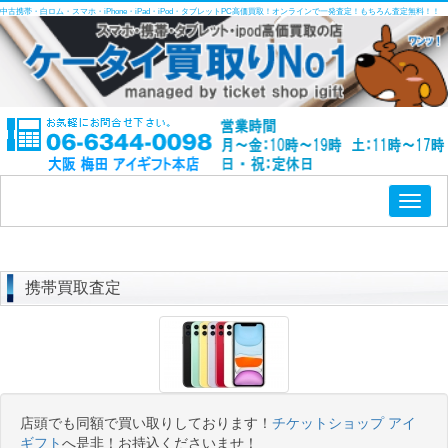
中古携帯・白ロム・スマホ・iPhone・iPad・iPod・タブレットPC高価買取！オンラインで一発査定！もちろん査定無料！！
Toggl
naviga
携帯買取査定
店頭でも同額で買い取りしております！
チケットショップ アイ
ギフト
へ是非！お持込くださいませ！