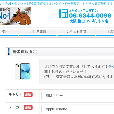
Pad・iPod・タブレットPC高価買取！オンラインで一発査定！もちろん査定無料！！
の流れ
ご注意事項
よくある質問
お
携帯買取査定
店頭でも同額で買い取りしております！
チ
非！お持込くださいませ！
(但し、査定金額は本日の買取価格になりま
キャリア
必須
メーカー
必須