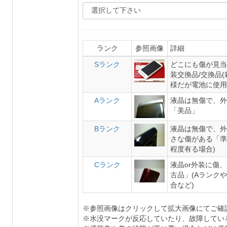
ランク
参照画像
詳細
Sランク
どこにも傷が見当
装交換品/交換品
様だが電池に使用
Aランク
液晶は無傷で、外
「美品」
Bランク
液晶は無傷で、外
さな傷がある「準
程度有る場合)
Cランク
液晶or外装に傷
古品」(Aランク
合など)
※参照画像はクリックして拡大画像にてご確
※水没マークが反応していたり、故障してい