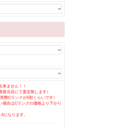
出来ません！！
着後当店にて査定致します）
実際Cランクが5割くらいです）
い場合はCランクの価格より下がり
～Aになります。