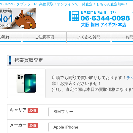
Pad・iPod・タブレットPC高価買取！オンラインで一発査定！もちろん査定無料！！
の流れ
ご注意事項
よくある質問
お
携帯買取査定
店頭でも同額で買い取りしております！
チ
非！お持込くださいませ！
(但し、査定金額は本日の買取価格になりま
キャリア
必須
メーカー
必須