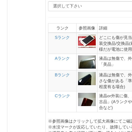
ランク
参照画像
詳細
Sランク
どこにも傷が見当
装交換品/交換品
様だが電池に使用
Aランク
液晶は無傷で、外
「美品」
Bランク
液晶は無傷で、外
さな傷がある「準
程度有る場合)
Cランク
液晶or外装に傷
古品」(Aランク
合など)
※参照画像はクリックして拡大画像にてご確
※水没マークが反応していたり、故障してい