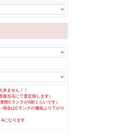
出来ません！！
着後当店にて査定致します）
実際Cランクが5割くらいです）
い場合はCランクの価格より下がり
～Aになります。