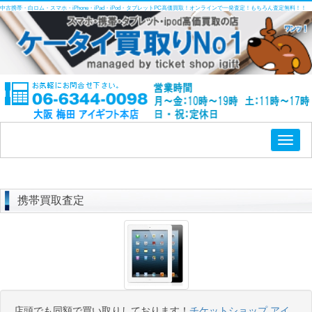
中古携帯・白ロム・スマホ・iPhone・iPad・iPod・タブレットPC高価買取！オンラインで一発査定！もちろん査定無料！！
Toggl
naviga
携帯買取査定
店頭でも同額で買い取りしております！
チケットショップ アイ