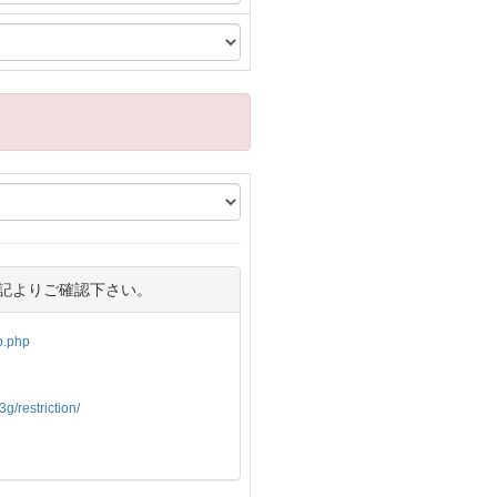
記よりご確認下さい。
op.php
g/restriction/