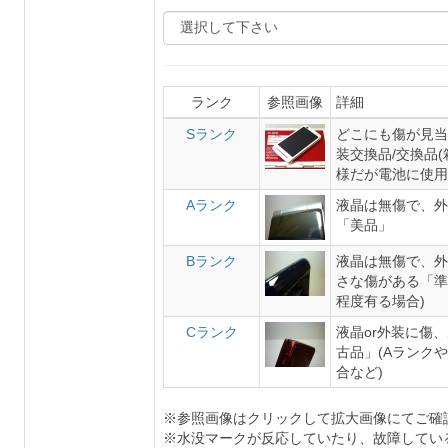
ランク
参照画像
詳細
Sランク
どこにも傷が見当
装交換品/交換品
様だが電池に使用
Aランク
液晶は無傷で、外
「美品」
Bランク
液晶は無傷で、外
さな傷がある「準
程度有る場合)
Cランク
液晶or外装に傷
古品」(Aランク
合など)
※参照画像はクリックして拡大画像にてご確
※水没マークが反応していたり、故障してい