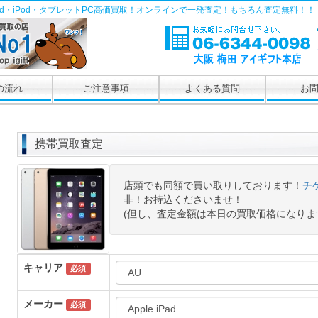
Pad・iPod・タブレットPC高価買取！オンラインで一発査定！もちろん査定無料！！
の流れ
ご注意事項
よくある質問
お
携帯買取査定
店頭でも同額で買い取りしております！
チ
非！お持込くださいませ！
(但し、査定金額は本日の買取価格になりま
キャリア
必須
メーカー
必須