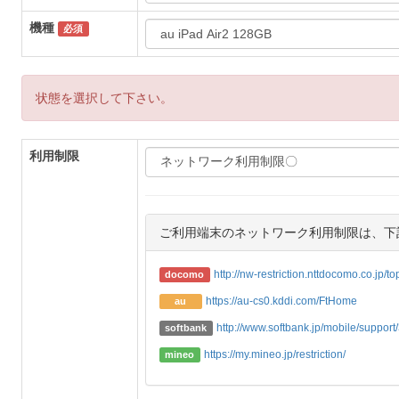
機種
必須
状態を選択して下さい。
利用制限
ご利用端末のネットワーク利用制限は、下
http://nw-restriction.nttdocomo.co.jp/t
docomo
https://au-cs0.kddi.com/FtHome
au
http://www.softbank.jp/mobile/support/3
softbank
https://my.mineo.jp/restriction/
mineo