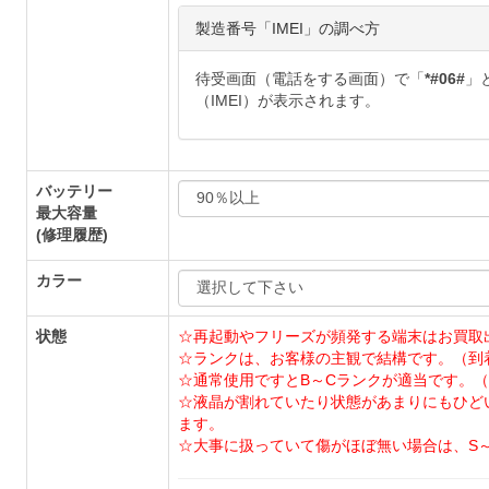
製造番号「IMEI」の調べ方
待受画面（電話をする画面）で「
*#06#
」
（IMEI）が表示されます。
バッテリー
最大容量
(修理履歴)
カラー
状態
☆再起動やフリーズが頻発する端末はお買取
☆ランクは、お客様の主観で結構です。（到
☆通常使用ですとB～Cランクが適当です。（
☆液晶が割れていたり状態があまりにもひど
ます。
☆大事に扱っていて傷がほぼ無い場合は、S