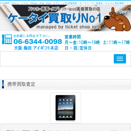
中古携帯・白ロム・スマホ・iPhone・iPad・iPod・タブレットPC高価買取！オンラインで一発査定！もちろん査定無料！！
Toggl
naviga
携帯買取査定