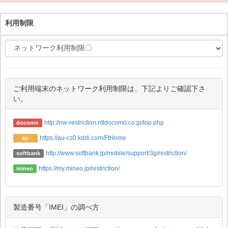
利用制限
ご利用端末のネットワーク利用制限は、下記よりご確認下さ
い。
http://nw-restriction.nttdocomo.co.jp/top.php
docomo
https://au-cs0.kddi.com/FtHome
au
http://www.softbank.jp/mobile/support/3g/restriction/
softbank
https://my.mineo.jp/restriction/
mineo
製造番号「IMEI」の調べ方