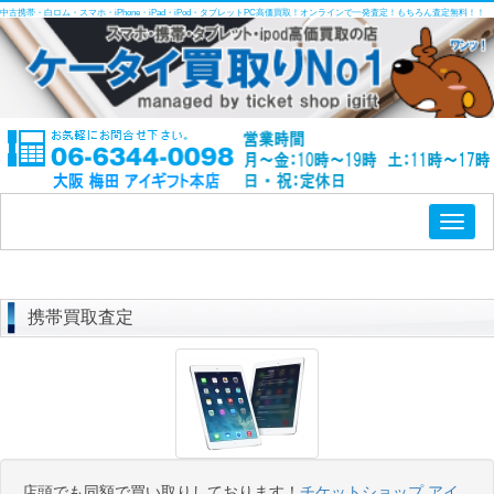
中古携帯・白ロム・スマホ・iPhone・iPad・iPod・タブレットPC高価買取！オンラインで一発査定！もちろん査定無料！！
Toggl
naviga
携帯買取査定
店頭でも同額で買い取りしております！
チケットショップ アイ