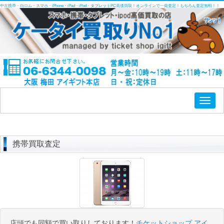
中古携帯・白ロム・スマホ・iPhone・iPad・iPod・タブレットPC高価買取！オンラインで一発査定！もちろん査定無料！！
Toggl
naviga
携帯買取査定
店頭でも同額で買い取りしております！
チケットショップ アイ