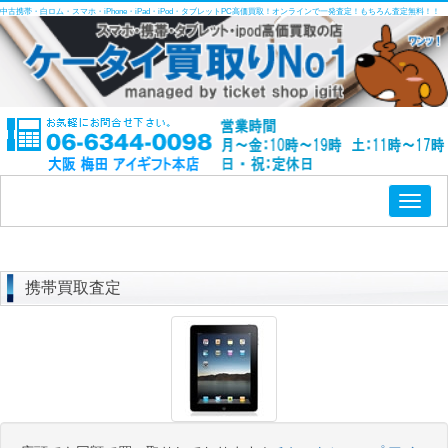
中古携帯・白ロム・スマホ・iPhone・iPad・iPod・タブレットPC高価買取！オンラインで一発査定！もちろん査定無料！！
Toggl
naviga
携帯買取査定