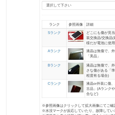
ランク
参照画像
詳細
Sランク
どこにも傷が見当
装交換品/交換品
様だが電池に使用
Aランク
液晶は無傷で、外
「美品」
Bランク
液晶は無傷で、外
さな傷がある「準
程度有る場合)
Cランク
液晶or外装に傷
古品」(Aランク
合など)
※参照画像はクリックして拡大画像にてご確
※水没マークが反応していたり、故障してい