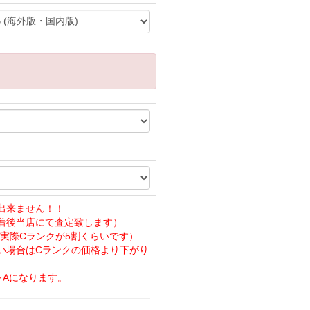
出来ません！！
着後当店にて査定致します）
実際Cランクが5割くらいです）
い場合はCランクの価格より下がり
～Aになります。