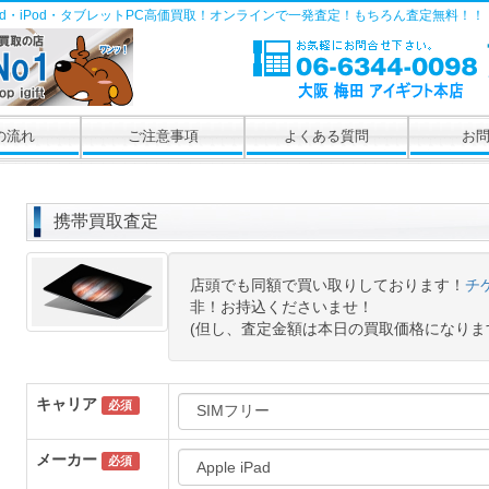
Pad・iPod・タブレットPC高価買取！オンラインで一発査定！もちろん査定無料！！
の流れ
ご注意事項
よくある質問
お
携帯買取査定
店頭でも同額で買い取りしております！
チ
非！お持込くださいませ！
(但し、査定金額は本日の買取価格になりま
キャリア
必須
メーカー
必須