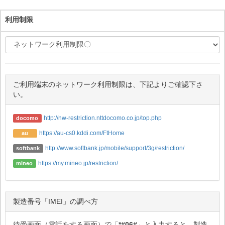
利用制限
ご利用端末のネットワーク利用制限は、下記よりご確認下さ
い。
http://nw-restriction.nttdocomo.co.jp/top.php
docomo
https://au-cs0.kddi.com/FtHome
au
http://www.softbank.jp/mobile/support/3g/restriction/
softbank
https://my.mineo.jp/restriction/
mineo
製造番号「IMEI」の調べ方
待受画面（電話をする画面）で「
*#06#
」と入力すると、製造