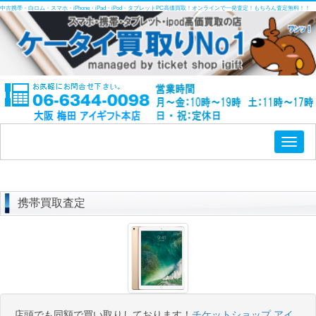
中古携帯・白ロム・スマホ・iPhone・iPad・iPod・タブレットPC高価買取！オンラインで一発査定！もちろん査定無料！！
Toggl
naviga
携帯買取査定
店頭でも同額で買い取りしております！
チケットショップ アイ