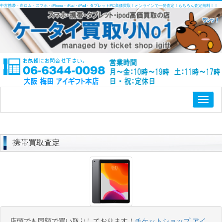
中古携帯・白ロム・スマホ・iPhone・iPad・iPod・タブレットPC高価買取！オンラインで一発査定！もちろん査定無料！！
Toggl
naviga
携帯買取査定
店頭でも同額で買い取りしております！
チケットショップ アイ