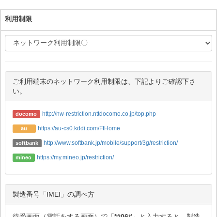
利用制限
ご利用端末のネットワーク利用制限は、下記よりご確認下さ
い。
http://nw-restriction.nttdocomo.co.jp/top.php
docomo
https://au-cs0.kddi.com/FtHome
au
http://www.softbank.jp/mobile/support/3g/restriction/
softbank
https://my.mineo.jp/restriction/
mineo
製造番号「IMEI」の調べ方
待受画面（電話をする画面）で「
*#06#
」と入力すると、製造