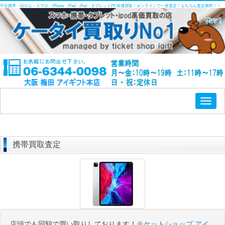
中古携帯・白ロム・スマホ・iPhone・iPad・iPod・タブレットPC高価買取！オンラインで一発査定！もちろん査定無料！！
Toggl
naviga
携帯買取査定
店頭でも同額で買い取りしております！
チケットショップ アイ