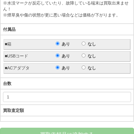
※水没マークが反応していたり、故障している端末は買取出来ませ
ん！
※煙草臭や傷の状態が更に悪い場合などは価格が下がります。
付属品
■箱
あり
なし
■USBコード
あり
なし
■ACアダプタ
あり
なし
台数
買取査定額