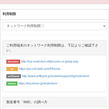
利用制限
ご利用端末のネットワーク利用制限は、下記よりご確認下さ
い。
http://nw-restriction.nttdocomo.co.jp/top.php
docomo
https://au-cs0.kddi.com/FtHome
au
http://www.softbank.jp/mobile/support/3g/restriction/
softbank
https://my.mineo.jp/restriction/
mineo
製造番号「IMEI」の調べ方