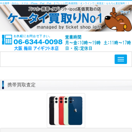
中古携帯・白ロム・スマホ・iPhone・iPad・iPod・タブレットPC高価買取！オンラインで一発査定！もちろん査定無料！！
Toggl
naviga
携帯買取査定