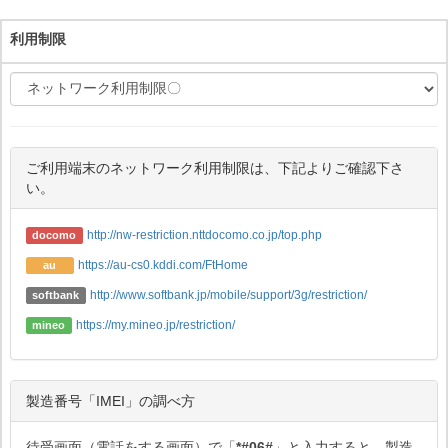
利用制限
ご利用端末のネットワーク利用制限は、下記よりご確認下さ
い。
http://nw-restriction.nttdocomo.co.jp/top.php
docomo
https://au-cs0.kddi.com/FtHome
au
http://www.softbank.jp/mobile/support/3g/restriction/
softbank
https://my.mineo.jp/restriction/
mineo
製造番号「IMEI」の調べ方
待受画面（電話をする画面）で「
*#06#
」と入力すると、製造