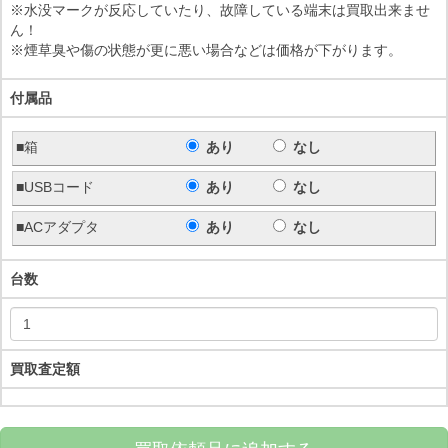
※水没マークが反応していたり、故障している端末は買取出来ませ
ん！
※煙草臭や傷の状態が更に悪い場合などは価格が下がります。
付属品
■箱
あり
なし
■USBコード
あり
なし
■ACアダプタ
あり
なし
台数
買取査定額