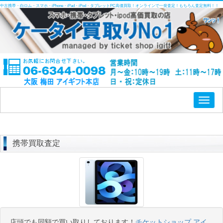
中古携帯・白ロム・スマホ・iPhone・iPad・iPod・タブレットPC高価買取！オンラインで一発査定！もちろん査定無料！！
Toggl
naviga
携帯買取査定
店頭でも同額で買い取りしております！
チケットショップ アイ