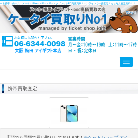
中古携帯・白ロム・スマホ・iPhone・iPad・iPod・タブレットPC高価買取！オンラインで一発査定！もちろん査定無料！！
Toggl
naviga
携帯買取査定
店頭でも同額で買い取りしております！
チケットショップ アイ