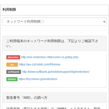
利用制限
ご利用端末のネットワーク利用制限は、下記よりご確認下さ
い。
http://nw-restriction.nttdocomo.co.jp/top.php
docomo
https://au-cs0.kddi.com/FtHome
au
http://www.softbank.jp/mobile/support/3g/restriction/
softbank
https://my.mineo.jp/restriction/
mineo
製造番号「IMEI」の調べ方
待受画面（電話をする画面）で「
*#06#
」と入力すると、製造