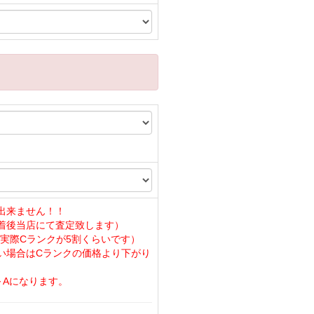
出来ません！！
着後当店にて査定致します）
実際Cランクが5割くらいです）
い場合はCランクの価格より下がり
～Aになります。