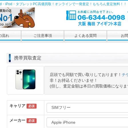
Pad・iPod・タブレットPC高価買取！オンラインで一発査定！もちろん査定無料！！
の流れ
ご注意事項
よくある質問
お
携帯買取査定
店頭でも同額で買い取りしております！
チ
非！お持込くださいませ！
(但し、査定金額は本日の買取価格になりま
キャリア
必須
メーカー
必須