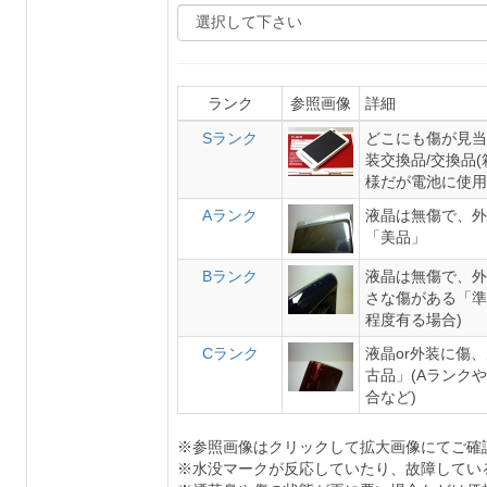
ランク
参照画像
詳細
Sランク
どこにも傷が見当
装交換品/交換品
様だが電池に使用
Aランク
液晶は無傷で、外
「美品」
Bランク
液晶は無傷で、外
さな傷がある「準
程度有る場合)
Cランク
液晶or外装に傷
古品」(Aランク
合など)
※参照画像はクリックして拡大画像にてご確
※水没マークが反応していたり、故障してい