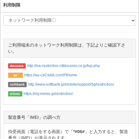
利用制限
ご利用端末のネットワーク利用制限は、下記よりご確認下さ
い。
http://nw-restriction.nttdocomo.co.jp/top.php
docomo
https://au-cs0.kddi.com/FtHome
au
http://www.softbank.jp/mobile/support/3g/restriction/
softbank
https://my.mineo.jp/restriction/
mineo
製造番号「IMEI」の調べ方
待受画面（電話をする画面）で「
*#06#
」と入力すると、製造
番号（IMEI）が表示されます。