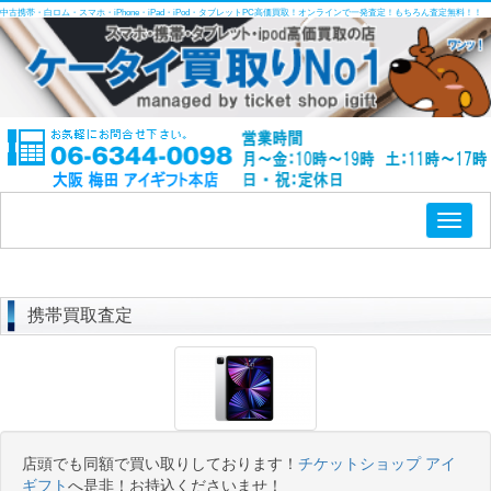
中古携帯・白ロム・スマホ・iPhone・iPad・iPod・タブレットPC高価買取！オンラインで一発査定！もちろん査定無料！！
Toggl
naviga
携帯買取査定
店頭でも同額で買い取りしております！
チケットショップ アイ
ギフト
へ是非！お持込くださいませ！