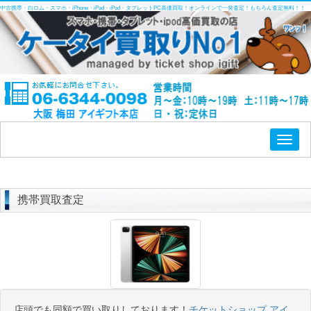
中古携帯・白ロム・スマホ・iPhone・iPad・iPod・タブレットPC高価買取！オンラインで一発査定！もちろん査定無料！！
Toggl
naviga
携帯買取査定
店頭でも同額で買い取りしております！
チケットショップ アイ