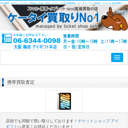
中古携帯・白ロム・スマホ・iPhone・iPad・iPod・タブレットPC高価買取！オンラインで一発査定！もちろん査定無料！！
Toggl
naviga
携帯買取査定
店頭でも同額で買い取りしております！
チケットショップ アイ
ギフト
へ是非！お持込くださいませ！