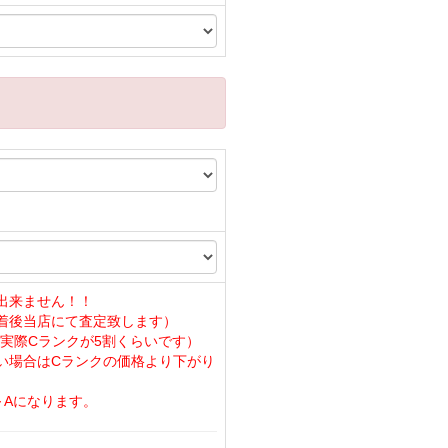
出来ません！！
着後当店にて査定致します）
実際Cランクが5割くらいです）
い場合はCランクの価格より下がり
～Aになります。