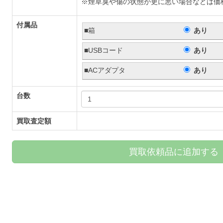
※煙草臭や傷の状態が更に悪い場合などは価
付属品
■箱
あり
■USBコード
あり
■ACアダプタ
あり
台数
買取査定額
買取依頼品に追加する