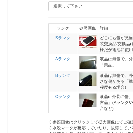
ランク
参照画像
詳細
Sランク
どこにも傷が見当
装交換品/交換品
様だが電池に使用
Aランク
液晶は無傷で、外
「美品」
Bランク
液晶は無傷で、外
さな傷がある「準
程度有る場合)
Cランク
液晶or外装に傷
古品」(Aランク
合など)
※参照画像はクリックして拡大画像にてご確
※水没マークが反応していたり、故障してい