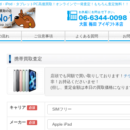
Pad・iPod・タブレットPC高価買取！オンラインで一発査定！もちろん査定無料！！
の流れ
ご注意事項
よくある質問
お
携帯買取査定
店頭でも同額で買い取りしております！
チ
非！お持込くださいませ！
(但し、査定金額は本日の買取価格になりま
キャリア
必須
メーカー
必須