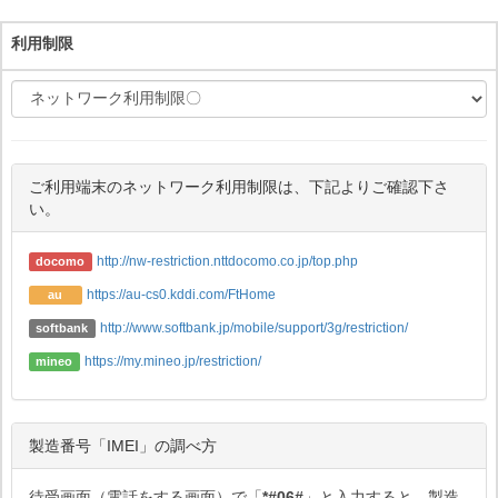
利用制限
ご利用端末のネットワーク利用制限は、下記よりご確認下さ
い。
http://nw-restriction.nttdocomo.co.jp/top.php
docomo
https://au-cs0.kddi.com/FtHome
au
http://www.softbank.jp/mobile/support/3g/restriction/
softbank
https://my.mineo.jp/restriction/
mineo
製造番号「IMEI」の調べ方
待受画面（電話をする画面）で「
*#06#
」と入力すると、製造