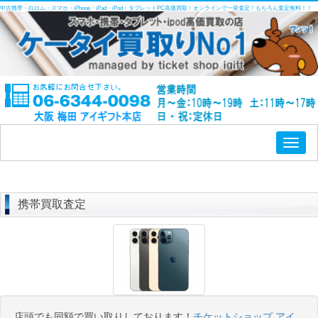
中古携帯・白ロム・スマホ・iPhone・iPad・iPod・タブレットPC高価買取！オンラインで一発査定！もちろん査定無料！！
Toggl
naviga
携帯買取査定
店頭でも同額で買い取りしております！
チケットショップ アイ