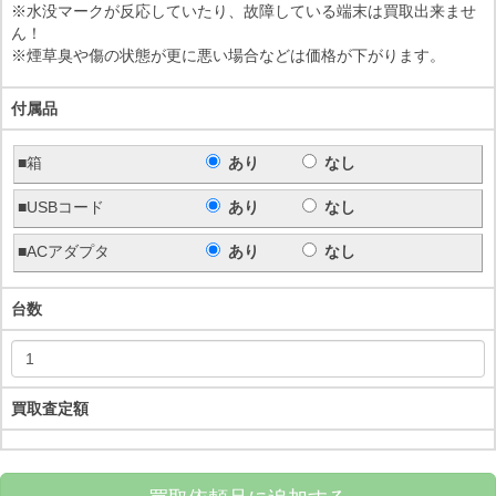
※水没マークが反応していたり、故障している端末は買取出来ませ
ん！
※煙草臭や傷の状態が更に悪い場合などは価格が下がります。
付属品
■箱
あり
なし
■USBコード
あり
なし
■ACアダプタ
あり
なし
台数
買取査定額