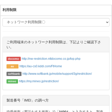
利用制限
ご利用端末のネットワーク利用制限は、下記よりご確認下さ
い。
http://nw-restriction.nttdocomo.co.jp/top.php
docomo
https://au-cs0.kddi.com/FtHome
au
http://www.softbank.jp/mobile/support/3g/restriction/
softbank
https://my.mineo.jp/restriction/
mineo
製造番号「IMEI」の調べ方
待受画面（電話をする画面）で「
*#06#
」と入力すると、製造