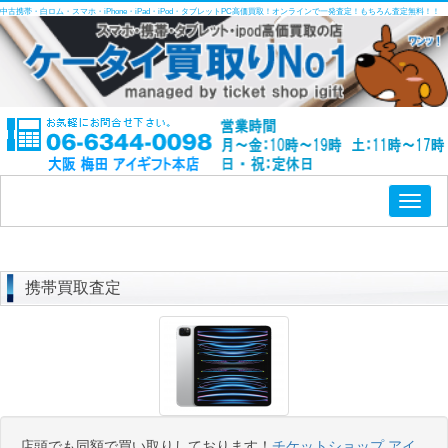
中古携帯・白ロム・スマホ・iPhone・iPad・iPod・タブレットPC高価買取！オンラインで一発査定！もちろん査定無料！！
Toggl
naviga
携帯買取査定
店頭でも同額で買い取りしております！
チケットショップ アイ