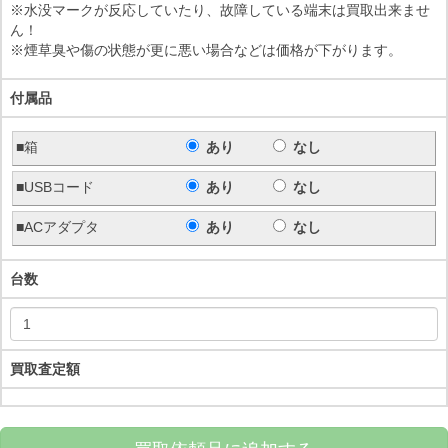
※水没マークが反応していたり、故障している端末は買取出来ませ
ん！
※煙草臭や傷の状態が更に悪い場合などは価格が下がります。
付属品
■箱
あり
なし
■USBコード
あり
なし
■ACアダプタ
あり
なし
台数
買取査定額