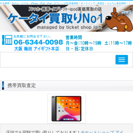
中古携帯・白ロム・スマホ・iPhone・iPad・iPod・タブレットPC高価買取！オンラインで一発査定！もちろん査定無料！！
Toggl
naviga
携帯買取査定
店頭でも同額で買い取りしております！
チケットショップ アイ