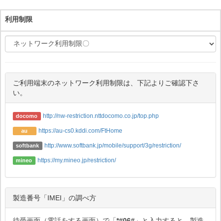
利用制限
ご利用端末のネットワーク利用制限は、下記よりご確認下さ
い。
http://nw-restriction.nttdocomo.co.jp/top.php
docomo
https://au-cs0.kddi.com/FtHome
au
http://www.softbank.jp/mobile/support/3g/restriction/
softbank
https://my.mineo.jp/restriction/
mineo
製造番号「IMEI」の調べ方
待受画面（電話をする画面）で「
*#06#
」と入力すると、製造