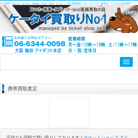
中古携帯・白ロム・スマホ・iPhone・iPad・iPod・タブレットPC高価買取！オンラインで一発査定！もちろん査定無料！！
Toggl
naviga
携帯買取査定
店頭でも同額で買い取りしております！
チケットショップ アイ