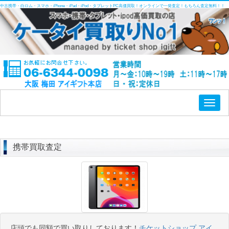
中古携帯・白ロム・スマホ・iPhone・iPad・iPod・タブレットPC高価買取！オンラインで一発査定！もちろん査定無料！！
Toggl
naviga
携帯買取査定
店頭でも同額で買い取りしております！
チケットショップ アイ