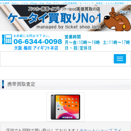
中古携帯・白ロム・スマホ・iPhone・iPad・iPod・タブレットPC高価買取！オンラインで一発査定！もちろん査定無料！！
Toggl
naviga
携帯買取査定
店頭でも同額で買い取りしております！
チケットショップ アイ