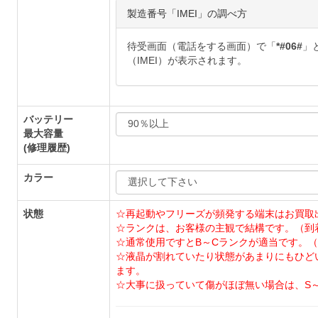
製造番号「IMEI」の調べ方
待受画面（電話をする画面）で「
*#06#
」
（IMEI）が表示されます。
バッテリー
最大容量
(修理履歴)
カラー
状態
☆再起動やフリーズが頻発する端末はお買取
☆ランクは、お客様の主観で結構です。（到
☆通常使用ですとB～Cランクが適当です。（
☆液晶が割れていたり状態があまりにもひど
ます。
☆大事に扱っていて傷がほぼ無い場合は、S