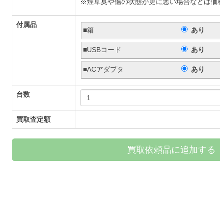
※煙草臭や傷の状態が更に悪い場合などは価
付属品
■箱
あり
■USBコード
あり
■ACアダプタ
あり
台数
買取査定額
買取依頼品に追加する