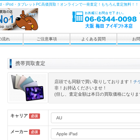
Pad・iPod・タブレットPC高価買取！オンラインで一発査定！もちろん査定無料！！
の流れ
ご注意事項
よくある質問
お
携帯買取査定
店頭でも同額で買い取りしております！
チ
非！お持込くださいませ！
(但し、査定金額は本日の買取価格になりま
キャリア
必須
メーカー
必須