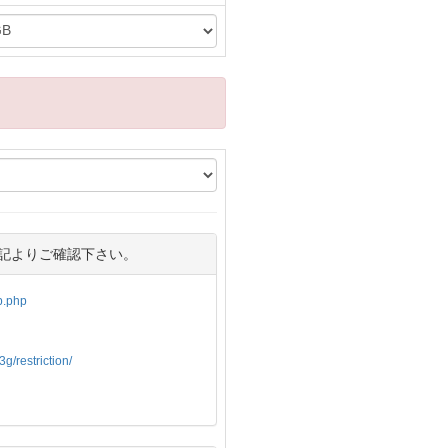
記よりご確認下さい。
op.php
g/restriction/