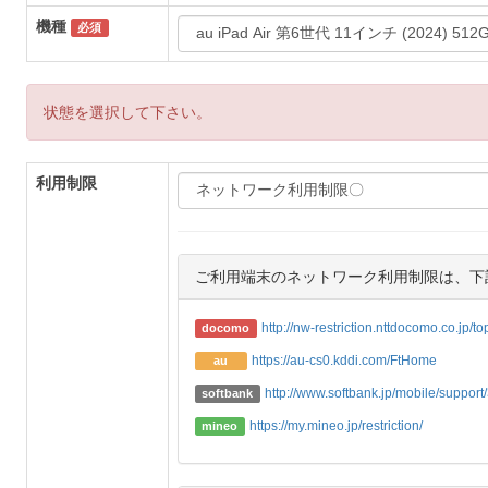
機種
必須
状態を選択して下さい。
利用制限
ご利用端末のネットワーク利用制限は、下
http://nw-restriction.nttdocomo.co.jp/t
docomo
https://au-cs0.kddi.com/FtHome
au
http://www.softbank.jp/mobile/support/3
softbank
https://my.mineo.jp/restriction/
mineo