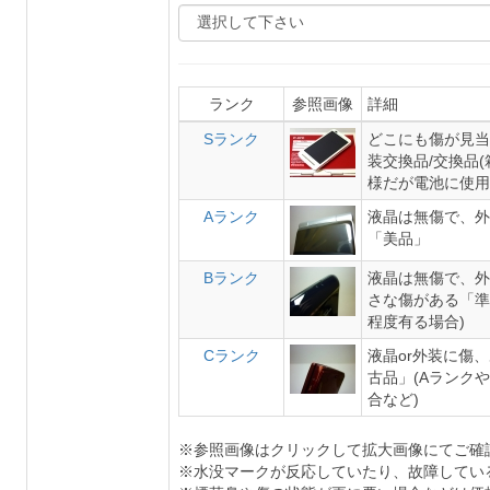
ランク
参照画像
詳細
Sランク
どこにも傷が見当
装交換品/交換品
様だが電池に使用
Aランク
液晶は無傷で、外
「美品」
Bランク
液晶は無傷で、外
さな傷がある「準
程度有る場合)
Cランク
液晶or外装に傷
古品」(Aランク
合など)
※参照画像はクリックして拡大画像にてご確
※水没マークが反応していたり、故障してい