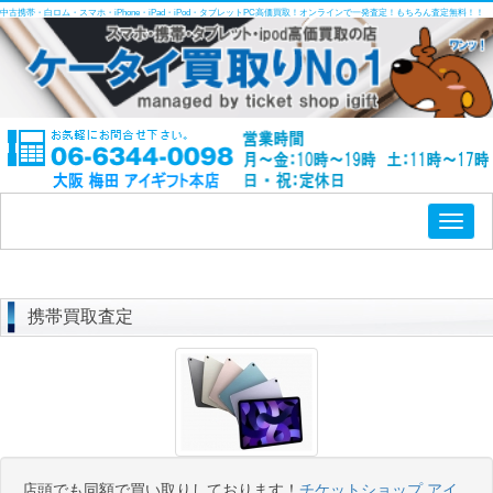
中古携帯・白ロム・スマホ・iPhone・iPad・iPod・タブレットPC高価買取！オンラインで一発査定！もちろん査定無料！！
Toggl
naviga
携帯買取査定
店頭でも同額で買い取りしております！
チケットショップ アイ