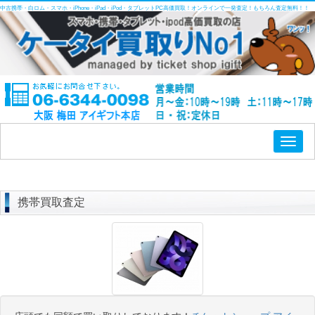
中古携帯・白ロム・スマホ・iPhone・iPad・iPod・タブレットPC高価買取！オンラインで一発査定！もちろん査定無料！！
Toggl
naviga
携帯買取査定