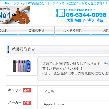
Pad・iPod・タブレットPC高価買取！オンラインで一発査定！もちろん査定無料！！
の流れ
ご注意事項
よくある質問
お
携帯買取査定
店頭でも同額で買い取りしております！
チ
非！お持込くださいませ！
(但し、査定金額は本日の買取価格になりま
キャリア
必須
メーカー
必須