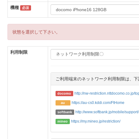
機種
必須
状態を選択して下さい。
利用制限
ご利用端末のネットワーク利用制限は、下
http://nw-restriction.nttdocomo.co.jp/t
docomo
https://au-cs0.kddi.com/FtHome
au
http://www.softbank.jp/mobile/support/3
softbank
https://my.mineo.jp/restriction/
mineo