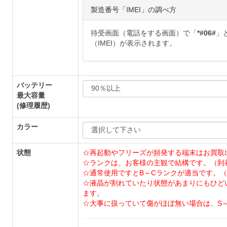
製造番号「IMEI」の調べ方
待受画面（電話をする画面）で「
*#06#
」
（IMEI）が表示されます。
バッテリー
最大容量
(修理履歴)
カラー
状態
☆再起動やフリーズが頻発する端末はお買取
☆ランクは、お客様の主観で結構です。（到
☆通常使用ですとB～Cランクが適当です。（
☆液晶が割れていたり状態があまりにもひど
ます。
☆大事に扱っていて傷がほぼ無い場合は、S