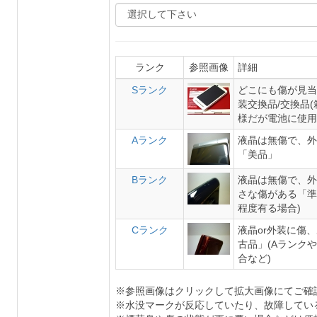
ランク
参照画像
詳細
Sランク
どこにも傷が見当
装交換品/交換品
様だが電池に使用
Aランク
液晶は無傷で、外
「美品」
Bランク
液晶は無傷で、外
さな傷がある「準
程度有る場合)
Cランク
液晶or外装に傷
古品」(Aランク
合など)
※参照画像はクリックして拡大画像にてご確
※水没マークが反応していたり、故障してい