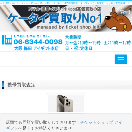
中古携帯・白ロム・スマホ・iPhone・iPad・iPod・タブレットPC高価買取！オンラインで一発査定！もちろん査定無料！！
Toggl
naviga
携帯買取査定
店頭でも同額で買い取りしております！
チケットショップ アイ
ギフト
へ是非！お持込くださいませ！