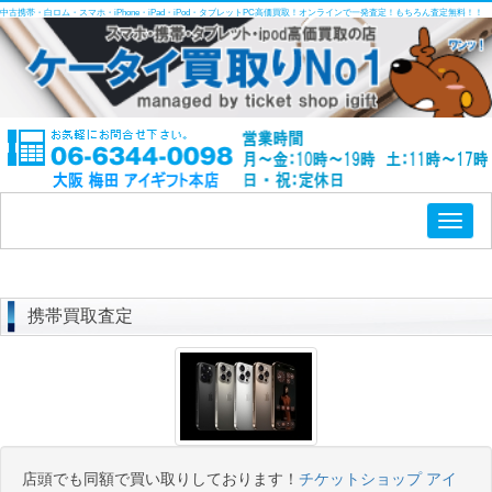
中古携帯・白ロム・スマホ・iPhone・iPad・iPod・タブレットPC高価買取！オンラインで一発査定！もちろん査定無料！！
Toggl
naviga
携帯買取査定
店頭でも同額で買い取りしております！
チケットショップ アイ