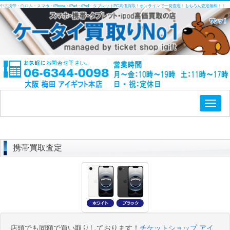
中古携帯・白ロム・スマホ・iPhone・iPad・iPod・タブレットPC高価買取！オンラインで一発査定！もちろん査定無料！！
Toggl
naviga
携帯買取査定
店頭でも同額で買い取りしております！
チケットショップ アイ