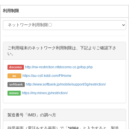
利用制限
ご利用端末のネットワーク利用制限は、下記よりご確認下さ
い。
http://nw-restriction.nttdocomo.co.jp/top.php
docomo
https://au-cs0.kddi.com/FtHome
au
http://www.softbank.jp/mobile/support/3g/restriction/
softbank
https://my.mineo.jp/restriction/
mineo
製造番号「IMEI」の調べ方
待受画面（電話をする画面）で「
*#06#
」と入力すると、製造