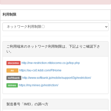
利用制限
ご利用端末のネットワーク利用制限は、下記よりご確認下さ
い。
http://nw-restriction.nttdocomo.co.jp/top.php
docomo
https://au-cs0.kddi.com/FtHome
au
http://www.softbank.jp/mobile/support/3g/restriction/
softbank
https://my.mineo.jp/restriction/
mineo
製造番号「IMEI」の調べ方