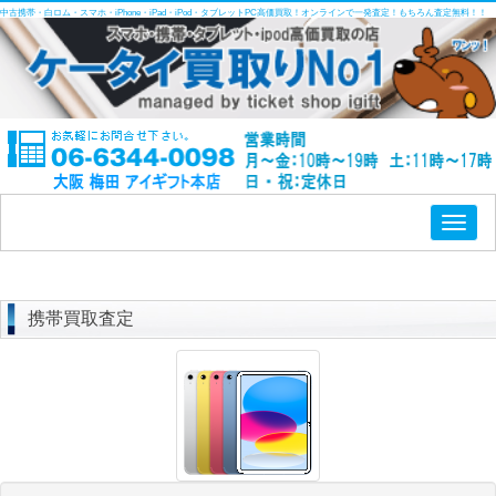
中古携帯・白ロム・スマホ・iPhone・iPad・iPod・タブレットPC高価買取！オンラインで一発査定！もちろん査定無料！！
Toggl
naviga
携帯買取査定