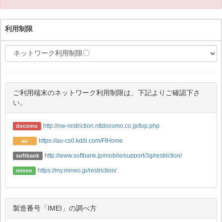
利用制限
ご利用端末のネットワーク利用制限は、下記よりご確認下さ
い。
http://nw-restriction.nttdocomo.co.jp/top.php
docomo
https://au-cs0.kddi.com/FtHome
au
http://www.softbank.jp/mobile/support/3g/restriction/
softbank
https://my.mineo.jp/restriction/
mineo
製造番号「IMEI」の調べ方