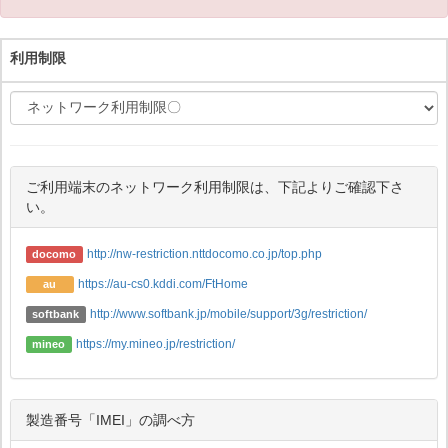
利用制限
ご利用端末のネットワーク利用制限は、下記よりご確認下さ
い。
http://nw-restriction.nttdocomo.co.jp/top.php
docomo
https://au-cs0.kddi.com/FtHome
au
http://www.softbank.jp/mobile/support/3g/restriction/
softbank
https://my.mineo.jp/restriction/
mineo
製造番号「IMEI」の調べ方