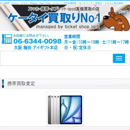
中古携帯・白ロム・スマホ・iPhone・iPad・iPod・タブレットPC高価買取！オンラインで一発査定！もちろん査定無料！！
Toggl
naviga
携帯買取査定