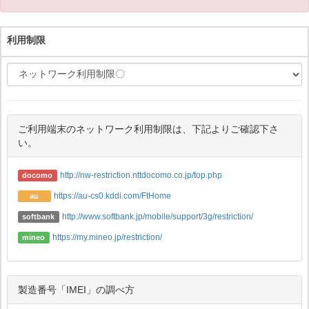
利用制限
ご利用端末のネットワーク利用制限は、下記よりご確認下さ
い。
http://nw-restriction.nttdocomo.co.jp/top.php
docomo
https://au-cs0.kddi.com/FtHome
au
http://www.softbank.jp/mobile/support/3g/restriction/
softbank
https://my.mineo.jp/restriction/
mineo
製造番号「IMEI」の調べ方