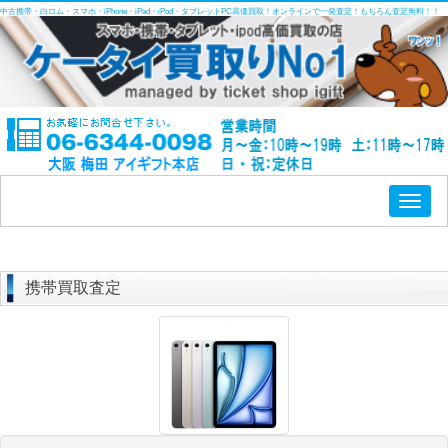
中古携帯・白ロム・スマホ・iPhone・iPad・iPod・タブレットPC高価買取！オンラインで一発査定！もちろん査定無料！！
Toggl
naviga
携帯買取査定