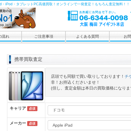
Pad・iPod・タブレットPC高価買取！オンラインで一発査定！もちろん査定無料！！
の流れ
ご注意事項
よくある質問
お
携帯買取査定
店頭でも同額で買い取りしております！
チ
非！お持込くださいませ！
(但し、査定金額は本日の買取価格になりま
キャリア
必須
メーカー
必須