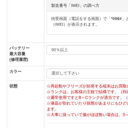
製造番号「IMEI」の調べ方
待受画面（電話をする画面）で「
*#06#
」
（IMEI）が表示されます。
バッテリー
最大容量
(修理履歴)
カラー
状態
☆再起動やフリーズが頻発する端末はお買取
☆ランクは、お客様の主観で結構です。（到
☆通常使用ですとB～Cランクが適当です。（
☆液晶が割れていたり状態があまりにもひど
ます。
☆大事に扱っていて傷がほぼ無い場合は、S