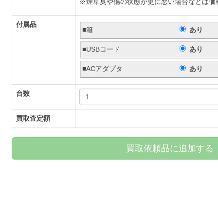
※煙草臭や傷の状態が更に悪い場合などは価
付属品
■箱
あり
■USBコード
あり
■ACアダプタ
あり
台数
買取査定額
買取依頼品に追加する