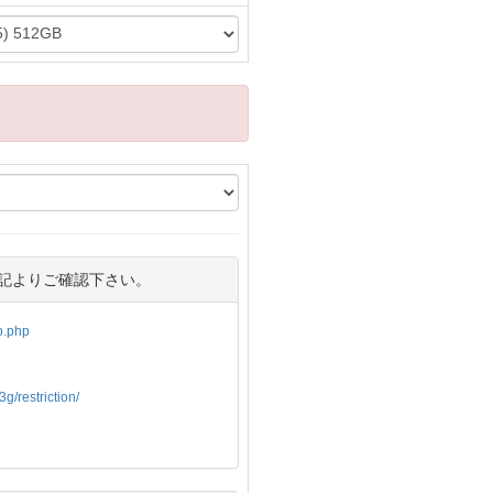
記よりご確認下さい。
op.php
g/restriction/