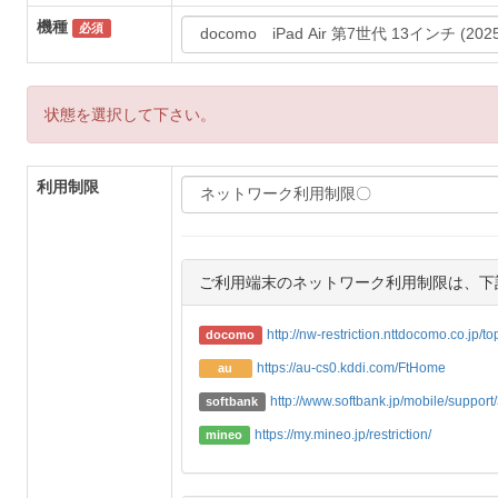
機種
必須
状態を選択して下さい。
利用制限
ご利用端末のネットワーク利用制限は、下
http://nw-restriction.nttdocomo.co.jp/t
docomo
https://au-cs0.kddi.com/FtHome
au
http://www.softbank.jp/mobile/support/3
softbank
https://my.mineo.jp/restriction/
mineo