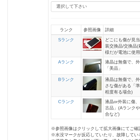
ランク
参照画像
詳細
Sランク
どこにも傷が見当
装交換品/交換品
様だが電池に使用
Aランク
液晶は無傷で、外
「美品」
Bランク
液晶は無傷で、外
さな傷がある「準
程度有る場合)
Cランク
液晶or外装に傷
古品」(Aランク
合など)
※参照画像はクリックして拡大画像にてご確
※水没マークが反応していたり、故障してい