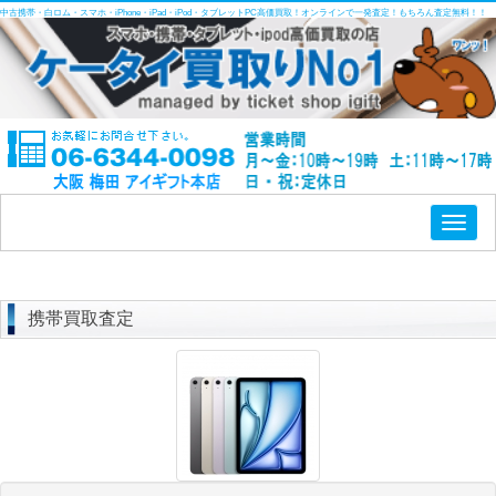
中古携帯・白ロム・スマホ・iPhone・iPad・iPod・タブレットPC高価買取！オンラインで一発査定！もちろん査定無料！！
Toggl
naviga
携帯買取査定