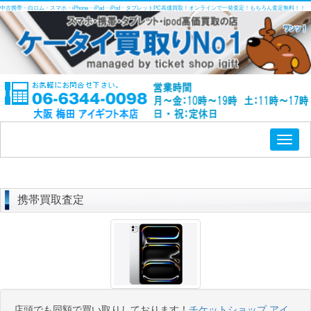
中古携帯・白ロム・スマホ・iPhone・iPad・iPod・タブレットPC高価買取！オンラインで一発査定！もちろん査定無料！！
Toggl
naviga
携帯買取査定
店頭でも同額で買い取りしております！
チケットショップ アイ