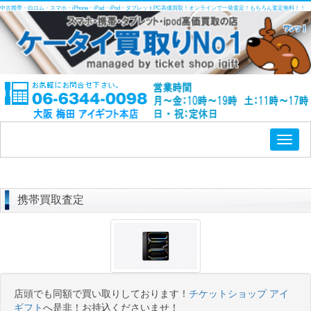
中古携帯・白ロム・スマホ・iPhone・iPad・iPod・タブレットPC高価買取！オンラインで一発査定！もちろん査定無料！！
Toggl
naviga
携帯買取査定
店頭でも同額で買い取りしております！
チケットショップ アイ
ギフト
へ是非！お持込くださいませ！