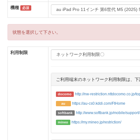
機種
必須
状態を選択して下さい。
利用制限
ご利用端末のネットワーク利用制限は、下
http://nw-restriction.nttdocomo.co.jp/t
docomo
https://au-cs0.kddi.com/FtHome
au
http://www.softbank.jp/mobile/support/3
softbank
https://my.mineo.jp/restriction/
mineo