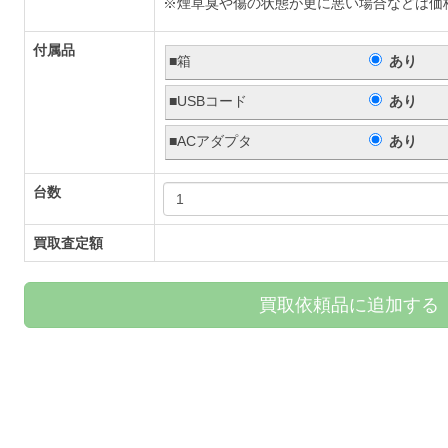
※煙草臭や傷の状態が更に悪い場合などは価
付属品
■箱
あり
■USBコード
あり
■ACアダプタ
あり
台数
買取査定額
買取依頼品に追加する