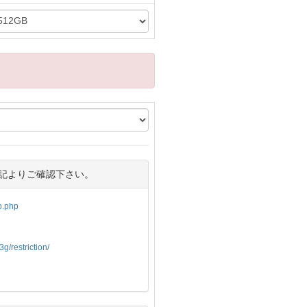
記よりご確認下さい。
op.php
g/restriction/