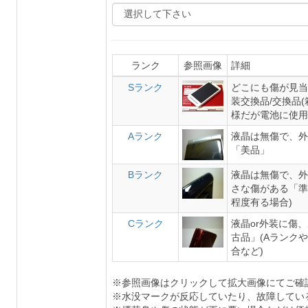
ランク
参照画像
詳細
Sランク
どこにも傷が見当
装交換品/交換品
様だが電池に使用
Aランク
液晶は無傷で、外
「美品」
Bランク
液晶は無傷で、外
さな傷がある「準
程度有る場合)
Cランク
液晶or外装に傷
古品」(Aランク
合など)
※参照画像はクリックして拡大画像にてご確
※水没マークが反応していたり、故障してい