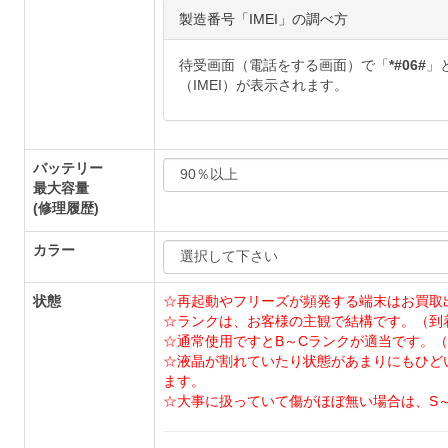
製造番号「IMEI」の調べ方
待受画面（電話をする画面）で「
*#06#
」
（IMEI）が表示されます。
バッテリー
最大容量
(修理履歴)
カラー
状態
☆再起動やフリーズが頻発する端末はお買取
☆ランクは、お客様の主観で結構です。（到
☆通常使用ですとB～Cランクが適当です。（
☆液晶が割れていたり状態があまりにもひど
ます。
☆大事に扱っていて傷がほぼ無い場合は、S