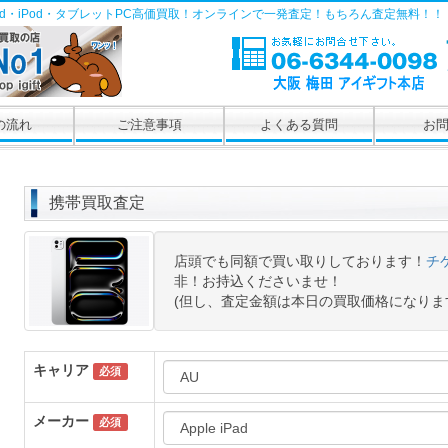
Pad・iPod・タブレットPC高価買取！オンラインで一発査定！もちろん査定無料！！
の流れ
ご注意事項
よくある質問
お
携帯買取査定
店頭でも同額で買い取りしております！
チ
非！お持込くださいませ！
(但し、査定金額は本日の買取価格になりま
キャリア
必須
メーカー
必須